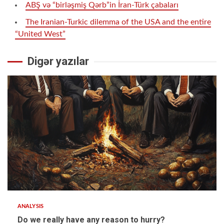
ABŞ və “birləşmiş Qərb”in İran-Türk çabaları
The Iranian-Turkic dilemma of the USA and the entire
“United West”
Digər yazılar
ANALYSIS
Do we really have any reason to hurry?