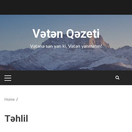
Skip
to
content
Vətən Qəzeti
Vətənə sən yan ki, Vətən yanmasın!
PRIMARY
MENU
Home
Təhlil