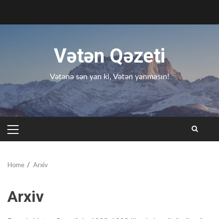
Skip
to
content
Vətən Qəzeti
Vətənə sən yan ki, Vətən yanmasın!
PRIMARY
MENU
Home
Arxiv
Arxiv