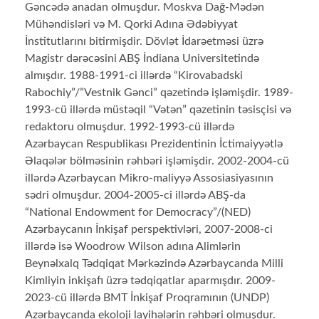
Gəncədə anadan olmuşdur. Moskva Dağ-Mədən
Mühəndisləri və M. Qorki Adına Ədəbiyyat
İnstitutlarını bitirmişdir. Dövlət İdarəetməsi üzrə
Magistr dərəcəsini ABŞ İndiana Universitetində
almışdır. 1988-1991-ci illərdə “Kirovabadski
Rabochiy”/”Vestnik Gənci” qəzetində işləmişdir. 1989-
1993-cü illərdə müstəqil “Vətən” qəzetinin təsisçisi və
redaktoru olmuşdur. 1992-1993-cü illərdə
Azərbaycan Respublikası Prezidentinin İctimaiyyətlə
Əlaqələr bölməsinin rəhbəri işləmişdir. 2002-2004-cü
illərdə Azərbaycan Mikro-maliyyə Assosiasiyasının
sədri olmuşdur. 2004-2005-ci illərdə ABŞ-da
“National Endowment for Democracy”/(NED)
Azərbaycanın İnkişaf perspektivləri, 2007-2008-ci
illərdə isə Woodrow Wilson adına Alimlərin
Beynəlxalq Tədqiqat Mərkəzində Azərbaycanda Milli
Kimliyin inkişafı üzrə tədqiqatlar aparmışdır. 2009-
2023-cü illərdə BMT İnkişaf Proqramının (UNDP)
Azərbaycanda ekoloji layihələrin rəhbəri olmuşdur.