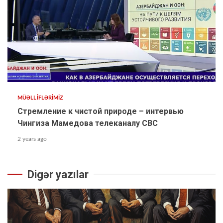
MÜƏLLİFLƏRİMİZ
Стремление к чистой природе – интервью
Чингиза Мамедова телеканалу СВС
2 years ago
Digər yazılar