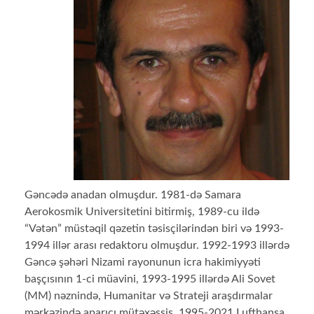
Gəncədə anadan olmuşdur. 1981-də Samara
Aerokosmik Universitetini bitirmiş, 1989-cu ildə
“Vətən” müstəqil qəzetin təsisçilərindən biri və 1993-
1994 illər arası redaktoru olmuşdur. 1992-1993 illərdə
Gəncə şəhəri Nizami rayonunun icra hakimiyyəti
başçısının 1-ci müavini, 1993-1995 illərdə Ali Sovet
(MM) nəznində, Humanitar və Strateji araşdırmalar
mərkəzində aparıcı mütəxəssis, 1995-2021 Lufthansa