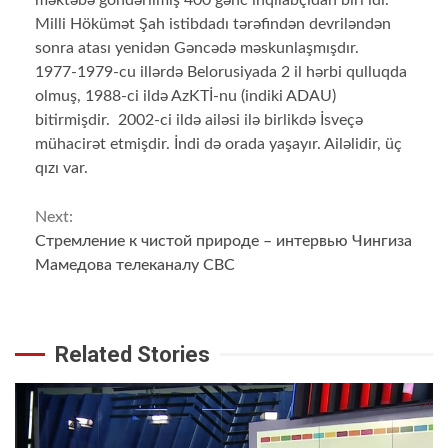
Milli Hökümət Şah istibdadı tərəfindən devriləndən
sonra atası yenidən Gəncədə məskunlaşmışdır.
1977-1979-cu illərdə Belorusiyada 2 il hərbi qulluqda
olmuş, 1988-ci ildə AzKTİ-nu (indiki ADAU)
bitirmişdir. 2002-ci ildə ailəsi ilə birlikdə İsveçə
mühacirət etmişdir. İndi də orada yaşayır. Ailəlidir, üç
qızı var.
Continue
Next:
Стремление к чистой природе – интервью Чингиза
Reading
Мамедова телеканалу СВС
Related Stories