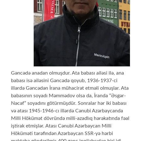
Gəncədə anadan olmuşdur. Ata babası ailəsi ilə, ana
babası isə ailəsini Gəncədə qoyub, 1936-1937-ci
illərdə Gəncədən İrana mühacirət etməli olmuşlar. Ata
babasının soyadı Məmmədov olsa da, İranda “Əsgər-
Nəcəf” soyadını götürmüşdür. Sonralar hər iki babası
və atası 1945-1946-cı illərdə Cənubi Azərbaycanda
Milli Hökümət dövründə milli-azadlıq hərəkatında fəal
iştirak etmişlər. Atası Cənubi Azərbaycan Milli
Höküməti tərəfindən Azərbaycan SSR-yə hərbi
məktəbə göndərilmiş 400 gənc inqilabçıdan biri idi.