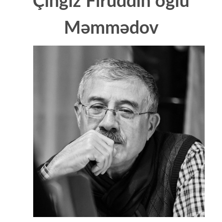
Çingiz Firuddin oğlu
Məmmədov