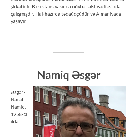
şirkətinin Bakı stansiyasında növbə rəisi vəzifəsində
çalışmışdır. Hal-hazırda təqaüdçüdür və Almaniyada
yaşayır.
Namiq Əsgər
Əsgər-
Nəcəf
Namiq,
1958-ci
ildə