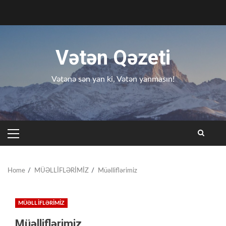
Skip
to
content
Vətən Qəzeti
Vətənə sən yan ki, Vətən yanmasın!
PRIMARY
MENU
Home
MÜƏLLİFLƏRİMİZ
Müəlliflərimiz
MÜƏLLİFLƏRİMİZ
Müəlliflərimiz