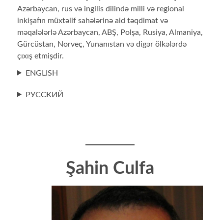
Azərbaycan, rus və ingilis dilində milli və regional
inkişafın müxtəlif sahələrinə aid təqdimat və
məqalələrlə Azərbaycan, ABŞ, Polşa, Rusiya, Almaniya,
Gürcüstan, Norveç, Yunanıstan və digər ölkələrdə
çıxış etmişdir.
ENGLISH
РУССКИЙ
Şahin Culfa