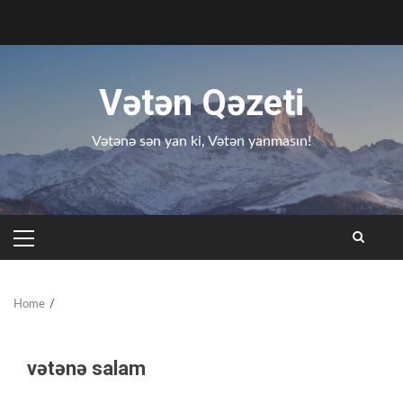
Skip
to
content
Vətən Qəzeti
Vətənə sən yan ki, Vətən yanmasın!
PRIMARY
MENU
Home
vətənə salam