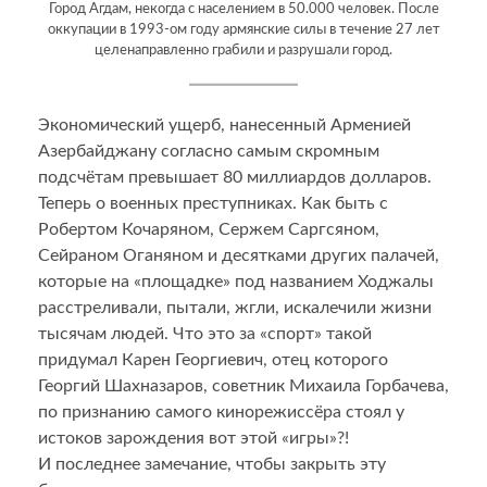
Город Агдам, некогда с населением в 50.000 человек. После
оккупации в 1993-ом году армянские силы в течение 27 лет
целенаправленно грабили и разрушали город.
Экономический ущерб, нанесенный Арменией
Азербайджану согласно самым скромным
подсчётам превышает 80 миллиардов долларов.
Теперь о военных преступниках. Как быть с
Робертом Кочаряном, Сержем Саргсяном,
Сейраном Оганяном и десятками других палачей,
которые на «площадке» под названием Ходжалы
расстреливали, пытали, жгли, искалечили жизни
тысячам людей. Что это за «спорт» такой
придумал Карен Георгиевич, отец которого
Георгий Шахназаров, советник Михаила Горбачева,
по признанию самого кинорежиссёра стоял у
истоков зарождения вот этой «игры»?!
И последнее замечание, чтобы закрыть эту