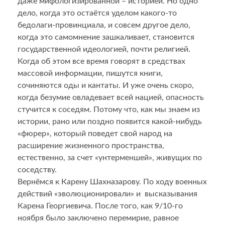
даже мифологизированной – историей. Но одно
дело, когда это остаётся уделом какого-то
бедолаги-провинциала, и совсем другое дело,
когда это самомнение зашкаливает, становится
государственной идеологией, почти религией.
Когда об этом все время говорят в средствах
массовой информации, пишутся книги,
сочиняются оды и кантаты. И уже очень скоро,
когда безумие овладевает всей нацией, опасность
стучится к соседям. Потому что, как мы знаем из
истории, рано или поздно появится какой-нибудь
«фюрер», который поведет свой народ на
расширение жизненного пространства,
естественно, за счет «унтерменшей», живущих по
соседству.
Вернёмся к Карену Шахназарову. По ходу военных
действий «эволюционировали» и высказывания
Карена Георгиевича. После того, как 9/10-го
ноября было заключено перемирие, равное