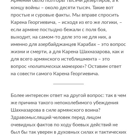
Армении было полторы тысячи дезертиров, а к
концу войны – около десяти тысяч. Такие вот
простые и суровые факты. Мы вправе спросить
Карена Георгиевича, – исходя из его же логики, –
если армяне постыдно бежали с поля боя,
выходит, на самом-то деле это не для них, а
именно для азербайджанцев Карабах – это вопрос
жизни и смерти, а для Карена Шахназарова, как и
для всего армянского истеблишмента – это
вопрос «
политических маневров
»? Оставим ответ
на совести самого Карена Георгиевича.
Более интересен ответ на другой вопрос: так в чем
же причина такого непоколебимого убеждения
Шахназарова в силе армянского воина?
Здравомыслящий человек перед лицом
очевидных фактов по ходу боевых действий не
был бы так уверен в духовных силах и тактических