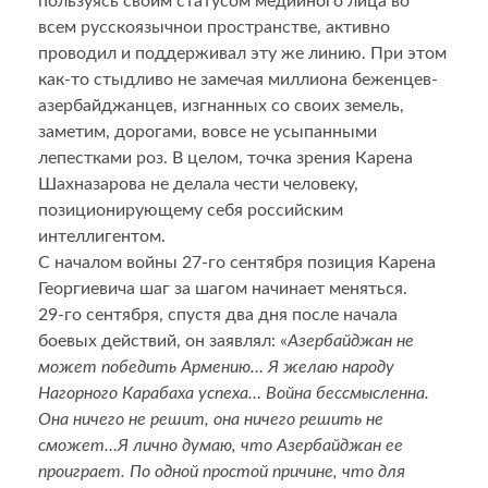
пользуясь своим статусом медийного лица во
всем русскоязычнои пространстве, активно
проводил и поддерживал эту же линию. При этом
как-то стыдливо не замечая миллиона беженцев-
азербайджанцев, изгнанных со своих земель,
заметим, дорогами, вовсе не усыпанными
лепестками роз. В целом, точка зрения Карена
Шахназарова не делала чести человеку,
позиционирующему себя российским
интеллигентом.
С началом войны 27-го сентября позиция Карена
Георгиевича шаг за шагом начинает меняться.
29-го сентября, спустя два дня после начала
боевых действий, он заявлял: «
Азербайджан не
может победить Армению… Я желаю народу
Нагорного Карабаха успеха… Война бессмысленна.
Она ничего не решит, она ничего решить не
сможет…Я лично думаю, что Азербайджан ее
проиграет. По одной простой причине, что для