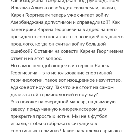
Азербайджана. Азербайджан под руководством
Ильхама Алиева освободил свои земли, значит,
Карен Георгиевич теперь уже считает войну
Азербайджана допустимой и справедливой? Как
панегирики Карена Георгиевича в адрес нашего
президента соотносятся с его позицией недавнего
прошлого, когда он считал войну большой
ошибкой? Оставим на совести Карена Георгиевича
ответ и на этот вопрос.
Но самое неподобающее в интервью Карена
Георгиевича – это использование спортивной
терминологии, такое вот изощренное иезуитство,
эдакое вот ноу-хау. Так что же стоит на самом
деле за этой терминологией и ноу-хау?
Это похоже на очередной маневр, на дымовую
завесу, придуманную кинорежиссером для
прикрытия простых истин. Мы не в футбол
играли, чтобы отображать ситуацию в
спортивных терминах! Такие параллели скрывают