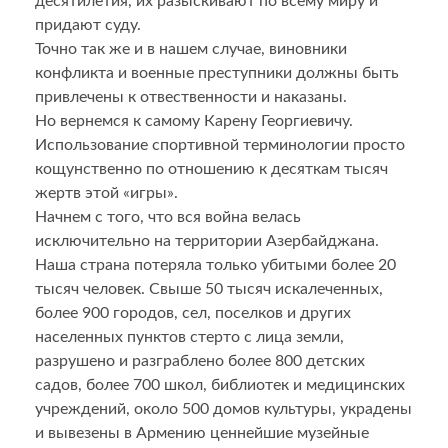
десятилетия, их разыскивают по всему миру и
придают суду.
Точно так же и в нашем случае, виновники
конфликта и военные преступники должны быть
привлечены к отвественности и наказаны.
Но вернемся к самому Карену Георгиевичу.
Использование спортивной терминологии просто
кощунственно по отношению к десяткам тысяч
жертв этой «игры».
Начнем с того, что вся война велась
исключительно на территории Азербайджана.
Наша страна потеряла только убитыми более 20
тысяч человек. Свыше 50 тысяч искалеченных,
более 900 городов, сел, поселков и других
населенных пунктов стерто с лица земли,
разрушено и разграблено более 800 детских
садов, более 700 школ, библиотек и медицинских
учреждений, около 500 домов культуры, украдены
и вывезены в Армению ценнейшие музейные