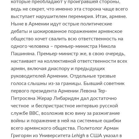
которые преобладают у проигравшей стороны,
ведь не секрет, что именно эта сторона чаще всего
выступает нарушителем перемирия. Итак, армяне.
Ныне в Армении идут острые политические
дебаты и шокированное поражением армянское
общество хочет свалить всю ответственность на
одного человека – премьер-министра Никола
Пашиняна. Премьер-министр же, в свою очередь,
настаивает на коллективной ответственности всех
армян, включая диаспору и предыдущих
руководителей Армении. Отдельные трезвые
голоса слышны из-за границы. Бывший советник
первого президента Армении Левона Тер-
Петросяна Жерар Либаридян дал достаточно
честное и беспристрастное интервью русской
службе ВВС, возложив всю вину за разжигание
войны и поражение в ней на системные ошибки
всего армянского общества. Политолог Арман
Григорян из Университета
Lehigh
в США указал в