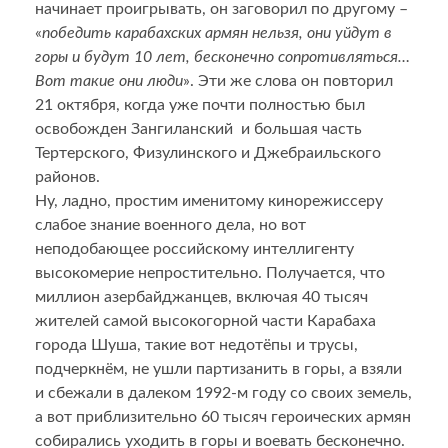
начинает проигрывать, он заговорил по другому –
«
победить карабахских армян нельзя, они уйдут в
горы и будут 10 лет, бесконечно сопротивляться…
Вот такие они люди
». Эти же слова он повторил
21 октября, когда уже почти полностью был
освобожден Зангиланский и большая часть
Тертерского, Физулинского и Джебраильского
районов.
Ну, ладно, простим именитому кинорежиссеру
слабое знание военного дела, но вот
неподобающее российскому интеллигенту
высокомерие непростительно. Получается, что
миллион азербайджанцев, включая 40 тысяч
жителей самой высокогорной части Карабаха
города Шуша, такие вот недотёпы и трусы,
подчеркнём, не ушли партизанить в горы, а взяли
и сбежали в далеком 1992-м году со своих земель,
а вот приблизительно 60 тысяч героических армян
собирались уходить в горы и воевать бесконечно.