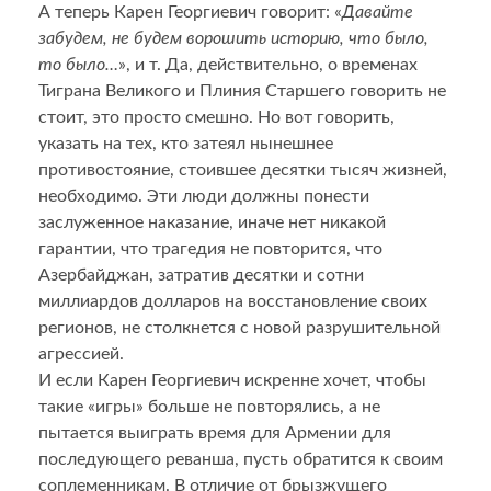
А теперь Карен Георгиевич говорит: «
Давайте
забудем, не будем ворошить историю, что было,
то было…
», и т. Да, действительно, о временах
Тиграна Великого и Плиния Старшего говорить не
стоит, это просто смешно. Но вот говорить,
указать на тех, кто затеял нынешнее
противостояние, стоившее десятки тысяч жизней,
необходимо. Эти люди должны понести
заслуженное наказание, иначе нет никакой
гарантии, что трагедия не повторится, что
Азербайджан, затратив десятки и сотни
миллиардов долларов на восстановление своих
регионов, не столкнется с новой разрушительной
агрессией.
И если Карен Георгиевич искренне хочет, чтобы
такие «игры» больше не повторялись, а не
пытается выиграть время для Армении для
последующего реванша, пусть обратится к своим
соплеменникам. В отличие от брызжущего