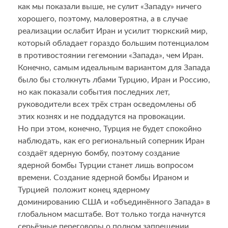
как мы показали выше, не сулит «Западу» ничего
хорошего, поэтому, маловероятна, а в случае
реализации ослабит Иран и усилит тюркский мир,
который обладает гораздо большим потенциалом
в противостоянии гегемонии «Запада», чем Иран.
Конечно, самым идеальным вариантом для Запада
было бы столкнуть лбами Турцию, Иран и Россию,
но как показали события последних лет,
руководители всех трёх стран осведомлены об
этих кознях и не поддадутся на провокации.
Но при этом, конечно, Турция не будет спокойно
наблюдать, как его региональный соперник Иран
создаёт ядерную бомбу, поэтому создание
ядерной бомбы Турции станет лишь вопросом
времени. Создание ядерной бомбы Ираном и
Турцией положит конец ядерному
доминированию США и «объединённого Запада» в
глобальном масштабе. Вот только тогда начнутся
серьёзные переговоры о полном запрещении