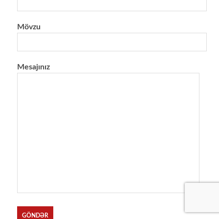
Mövzu
Mesajınız