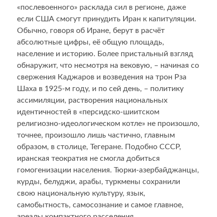
«послевоенного» расклада сил в регионе, даже
если США смогут принудить Иран к капитуляции.
Обычно, говоря об Иране, берут в расчёт
абсолютные цифры, её общую площадь,
население и историю. Более пристальный взгляд
обнаружит, что несмотря на вековую, – начиная со
свержения Каджаров и возведения на трон Рза
Шаха в 1925-м году, и по сей день, – политику
ассимиляции, растворения национальных
идентичностей в «персидско-шиитском
религиозно-идеологическом котле» не произошло,
точнее, произошло лишь частично, главным
образом, в столице, Тегеране. Подобно СССР,
иранская теократия не смогла добиться
гомогенизации населения. Тюрки-азербайджанцы,
курды, белуджи, арабы, туркмены сохранили
свою национальную культуру, язык,
самобытность, самосознание и самое главное,
ареалы компактного расселения.